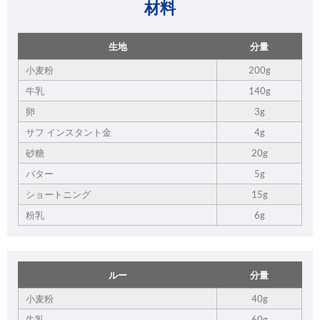
材料
生地
分量
小麦粉
200g
牛乳
140g
卵
3g
サフ インスタント金
4g
砂糖
20g
バター
5g
ショートニング
15g
粉乳
6g
ルー
分量
小麦粉
40g
牛乳
60g