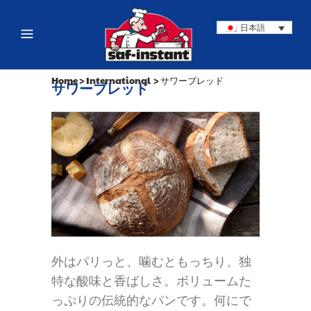
日本語
Home
>
International
>
サワーブレッド
サワーブレッド
外はパリっと、噛むともっちり、独
特な酸味と香ばしさ。ボリュームた
っぷりの伝統的なパンです。何にで