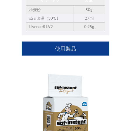
サワードウ
分量
小麦粉
50g
ぬるま湯（30℃）
27ml
Livendo® LV2
0.25g
使用製品