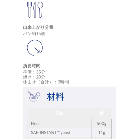
出来上がり分量
パン約15個
所要時間
準備：35分
焼き：20分
休ませ（合計）：3時間
材料
品目
量
Flour
500g
SAF-INSTANT™ yeast
11g