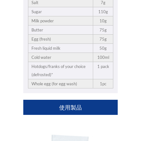
Salt
7g
Sugar
110g
Milk powder
10g
Butter
75g
Egg (fresh)
75g
Fresh liquid milk
50g
Cold water
100ml
Hotdogs/franks of your choice
1 pack
(defrosted)*
Whole egg (for egg wash)
1pc
使用製品