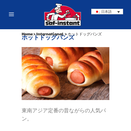
日本語
Home
>
International
>
ホットドッグバンズ
ホットドッグバンズ
東南アジア定番の昔ながらの人気パ
ン。