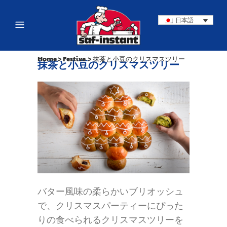
日本語
Home
>
Festive
>
抹茶と小豆のクリスマスツリー
抹茶と小豆のクリスマスツリー
バター風味の柔らかいブリオッシュ
で、クリスマスパーティーにぴった
りの食べられるクリスマスツリーを