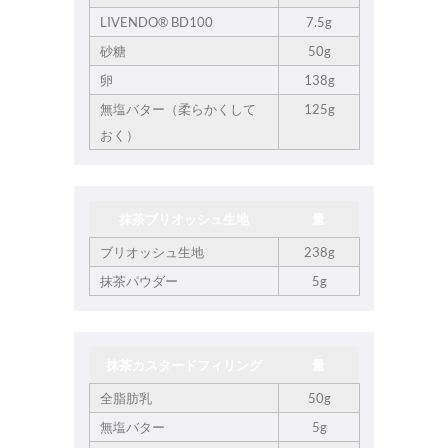
LIVENDO® BD100
7.5g
砂糖
50g
卵
138g
無塩バター（柔らかくして
125g
おく）
抹茶ブリオッシュ生地
量
ブリオッシュ生地
238g
抹茶パウダー
5g
抹茶カスタードフィリング
量
全脂肪乳
50g
無塩バター
5g