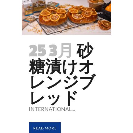
25 3月
砂
糖漬けオ
レンジブ
レッド
INTERNATIONAL...
READ MORE