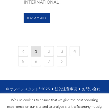
INTERNATIONAL...
READ MORE
1
2
3
4
5
6
7
© サフインスタント
2025 •
法的注意事項
•
お問い合わ
®
せ
We use cookies to ensure that we give the best browsing
experience on our site and to analyze site traffic anonymously.