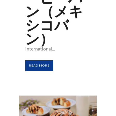
ン（メキ
シコバ
ン）
International...
READ MORE