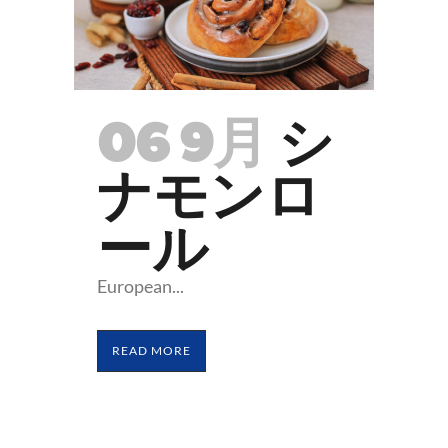
06 9月
シ
ナモンロ
ール
European...
READ MORE